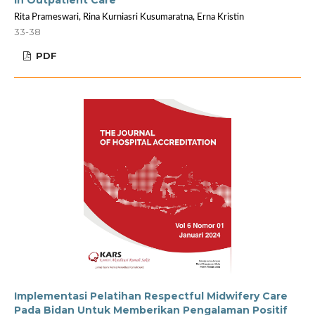
In Outpatient Care
Rita Prameswari, Rina Kurniasri Kusumaratna, Erna Kristin
33-38
PDF
Implementasi Pelatihan Respectful Midwifery Care
Pada Bidan Untuk Memberikan Pengalaman Positif