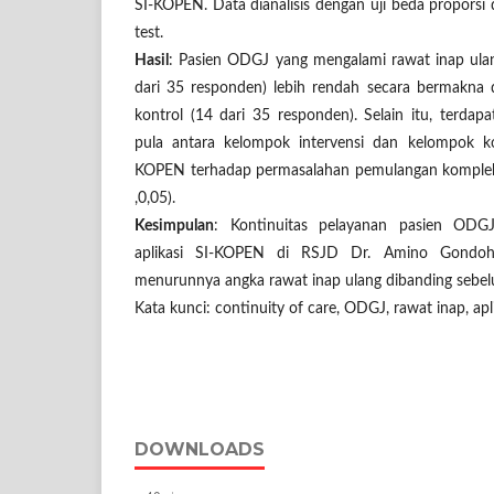
SI-KOPEN. Data dianalisis dengan uji beda proporsi
test.
Hasil
: Pasien ODGJ yang mengalami rawat inap ulan
dari 35 responden) lebih rendah secara bermakna
kontrol (14 dari 35 responden). Selain itu, terdap
pula antara kelompok intervensi dan kelompok k
KOPEN terhadap permasalahan pemulangan komplek
,0,05).
Kesimpulan
: Kontinuitas pelayanan pasien ODG
aplikasi SI-KOPEN di RSJD Dr. Amino Gondoh
menurunnya angka rawat inap ulang dibanding sebelu
Kata kunci: continuity of care, ODGJ, rawat inap, apl
DOWNLOADS