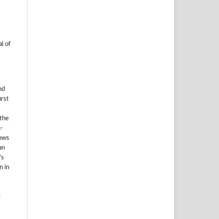
l of
nd
irst
 the
-
lows
an
's
n in
l