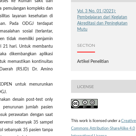
 Akses ke Rumah sakit dan
eria pemulangan kompleks dan
Vol. 3 No. 01 (2021):
ilitas layanan kesehatan di
Pembelajaran dari Kegiatan
Akreditasi dan Peningkatan
nan. Pada ODGJ terdapat
Mutu
asalahan sosial (terlantar,
ien tidak memiliki penjamin
SECTION
ri 21 hari. Untuk membantu
ka dikembangkan aplikasi
ntuk memastikan kontinuitas
Artikel Penelitian
Daerah (RSJD) Dr. Amino
-KOPEN untuk menurunkan
LICENSE
DGJ.
nakan desain post-test only
n penurunan jumlah pasien
suk perawatan dengan saat
This work is licensed under a
Creative
tervensi sebanyak 35 sampel
Commons Attribution-ShareAlike 4.0
l sebanyak 35 pasien tanpa