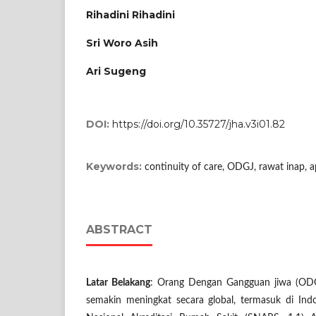
Rihadini Rihadini
Sri Woro Asih
Ari Sugeng
DOI:
https://doi.org/10.35727/jha.v3i01.82
Keywords:
continuity of care, ODGJ, rawat inap, ap
ABSTRACT
Latar Belakang
: Orang Dengan Gangguan jiwa (OD
semakin meningkat secara global, termasuk di Ind