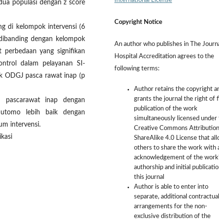
International License
 dua populasi dengan z score
Copyright Notice
g di kelompok intervensi (6
 dibanding dengan kelompok
An author who publishes in The Journa
at perbedaan yang signifikan
Hospital Accreditation agrees to the
ontrol dalam pelayanan SI-
following terms:
 ODGJ pasca rawat inap (p
Author retains the copyright a
grants the journal the right of f
J pascarawat inap dengan
publication of the work
utomo lebih baik dengan
simultaneously licensed under
m intervensi.
Creative Commons Attribution
ikasi
ShareAlike 4.0 License that al
others to share the work with 
acknowledgement of the work
authorship and initial publicatio
this journal
Author is able to enter into
separate, additional contractua
arrangements for the non-
exclusive distribution of the