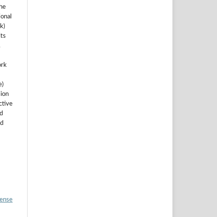
the
ional
k)
ts
.
ork
e)
sion
ctive
nd
ed
cense