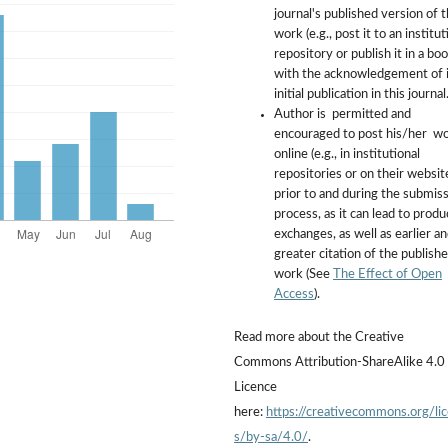
journal's published version of 
work (e.g., post it to an institut
repository or publish it in a boo
with the acknowledgement of i
initial publication in this journal
Author is permitted and
encouraged to post his/her w
online (e.g., in institutional
repositories or on their websit
prior to and during the submis
process, as it can lead to produ
exchanges, as well as earlier a
greater citation of the publish
work (See
The Effect of Open
Access
).
Read more about the Creative
Commons Attribution-ShareAlike 4.0
Licence
here:
https://creativecommons.org/li
s/by-sa/4.0/
.