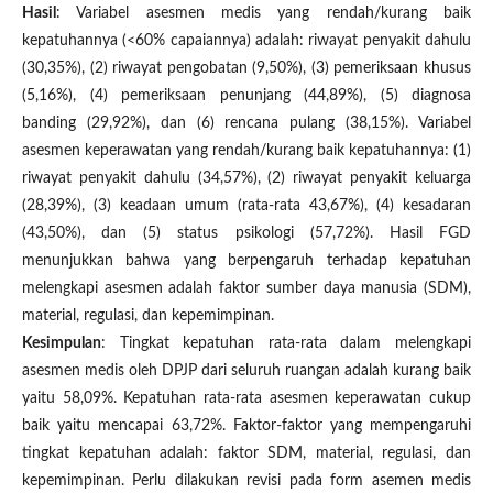
Hasil
: Variabel asesmen medis yang rendah/kurang baik
kepatuhannya (<60% capaiannya) adalah: riwayat penyakit dahulu
(30,35%), (2) riwayat pengobatan (9,50%), (3) pemeriksaan khusus
(5,16%), (4) pemeriksaan penunjang (44,89%), (5) diagnosa
banding (29,92%), dan (6) rencana pulang (38,15%). Variabel
asesmen keperawatan yang rendah/kurang baik kepatuhannya: (1)
riwayat penyakit dahulu (34,57%), (2) riwayat penyakit keluarga
(28,39%), (3) keadaan umum (rata-rata 43,67%), (4) kesadaran
(43,50%), dan (5) status psikologi (57,72%). Hasil FGD
menunjukkan bahwa yang berpengaruh terhadap kepatuhan
melengkapi asesmen adalah faktor sumber daya manusia (SDM),
material, regulasi, dan kepemimpinan.
Kesimpulan
: Tingkat kepatuhan rata-rata dalam melengkapi
asesmen medis oleh DPJP dari seluruh ruangan adalah kurang baik
yaitu 58,09%. Kepatuhan rata-rata asesmen keperawatan cukup
baik yaitu mencapai 63,72%. Faktor-faktor yang mempengaruhi
tingkat kepatuhan adalah: faktor SDM, material, regulasi, dan
kepemimpinan. Perlu dilakukan revisi pada form asemen medis